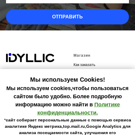
ОТПРАВИТЬ
Магазин
Как заказать
Каталог
Мы используем Сookies!
Почему надо к нам заехать
Мы используем cookies,чтобы пользоваться
сайтом было удобно. Более подробную
Партнерам
О компании
информацию можно найти в
Политике
Дизайнерам
О нас
конфиденциальности.
Галерея
сайт собирает персональные данные с помощью сервиса
*
Акции
аналитике Яндекс метрика,top.mail.ru,Googie Analytics для
Контакты
анализа посещаемости сайта, улучшения его