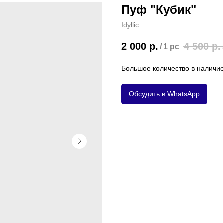
Пуф "Кубик"
Idyllic
2 000
р.
4 500
р.
/
1 pc
Большое количество в наличие
Обсудить в WhatsApp