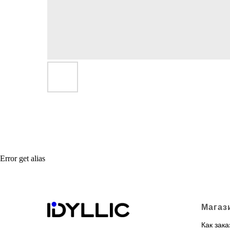
Error get alias
Магаз
Как зака