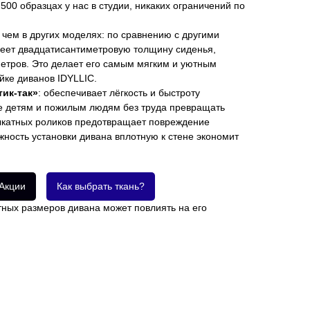
500 образцах у нас в студии, никаких ограничений по
 чем в других моделях: по сравнению с другими
еет двадцатисантиметровую толщину сиденья,
етров. Это делает его самым мягким и уютным
йке диванов IDYLLIC.
ик-так»
: обеспечивает лёгкость и быстроту
е детям и пожилым людям без труда превращать
выкатных роликов предотвращает повреждение
жность установки дивана вплотную к стене экономит
Акции
Как выбрать ткань?
тных размеров дивана может повлиять на его