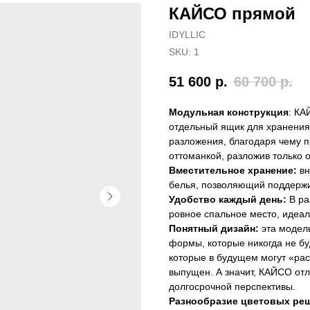
КАЙСО прямой
IDYLLIC
SKU:
1
51 600
р.
60 700
р.
Модульная конструкция
: КА
отдельный ящик для хранения
разложения, благодаря чему п
оттоманкой, разложив только о
Вместительное хранение:
вн
белья, позволяющий поддержи
Удобство каждый день:
В ра
ровное спальное место, идеа
Понятный дизайн:
эта модель
формы, которые никогда не бу
которые в будущем могут «рас
выпущен. А значит, КАЙСО отл
долгосрочной перспективы.
Разнообразие цветовых ре