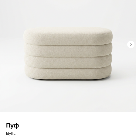
Пуф
Idyllic