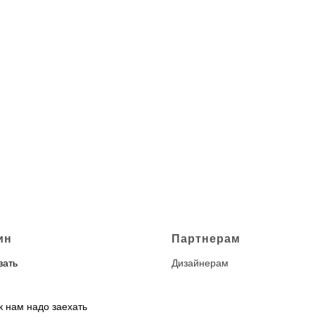
ин
Партнерам
зать
Дизайнерам
к нам надо заехать