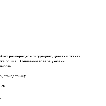
бых размерах,конфигурациях, цветах и тканях.
аже пошив. В описании товара указаны
имость.
о( стандартные):
10см
м